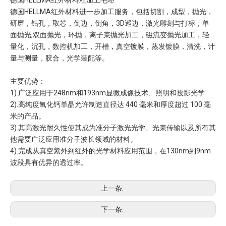
德国HELLMA红外材料粗加工毛坯
德国HELLMA红外材料进一步加工服务，包括切割，成型，抛光，
研磨，钻孔，取芯，倒边，倒角，3D巡边，激光雕刻与打标，单
面抛光,双面抛光，环抛，离子束抛光加工，磁流变抛光加工，轻
量化，沉孔，数控机加工，开槽，真空镀膜，蒸发镀膜，清洗，计
量与测量，胶合，光学装配等。
主要优势：
1).广泛应用于248nm和193nm显微成像技术、照明和投影光学
2).高纯度氧化钙单晶允许制造直径达 440 毫米和厚度超过 100 毫
米的产品。
3).其高激光耐久性使其成为准分子激光光学、光束传输以及所有其
他需要广泛应用准分子波长领域的材料。
4).完成从真空紫外到红外的光学材料应用范围，在130nm到9nm
波段具有优异的透过率。
上一条:
下一条: