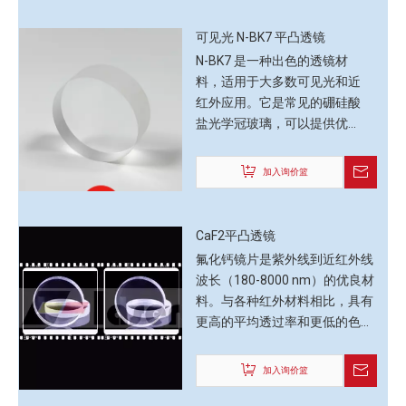
致、可重复的性能而闻名于整个
行业。我们提供许多不同等级的
可见光 N-BK7 平凸透镜
熔融石英来支持各种产品应用。
N-BK7 是一种出色的透镜材
玻璃代码 8655 是高纯度非结晶
料，适用于大多数可见光和近
石英玻璃，具有优异的光学品
红外应用。它是常见的硼硅酸
质。产品特性包括极低的折射率
盐光学冠玻璃，可以提供优异
变化，从而实现最先进的均匀性
的性能和适中的价格。由于其
值、低双折射率、大尺寸能力、
均匀性高、气泡和夹杂物含量
加入询价篮
从深紫外到红外区域的出色透射
低、易于制造，已成为传输光
率以及超低的热膨胀系数；所有
学元件的选择。 N-BK7也比较
这些对于我们客户的苛刻需求都
坚硬，具有良好的抗划伤性。
CaF2平凸透镜
至关重要
传输范围为 380 至 2100
氟化钙镜片是紫外线到近红外线
nm。
波长（180-8000 nm）的优良材
料。与各种红外材料相比，具有
更高的平均透过率和更低的色
差。在近红外范围内，其GVD很
低，因此非常适合一些需要使用
加入询价篮
飞秒红外脉冲的应用。