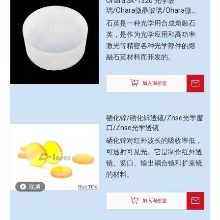
Ohara Sk-1320 光学玻
璃/Ohara微晶玻璃/Ohara微
晶
石英是一种光学用合成熔融石
英，是作为光学应用和高功率
激光等精密各种光学部件的熔
融石英材料而开发的。
加入询价篮
硒化锌/硒化锌透镜/Znse光学窗
口/Znse光学透镜
硒化锌对红外波长的吸收率低，
可透射可见光。它是制作红外透
镜、窗口、输出耦合镜和扩束镜
的材料。
视频
加入询价篮