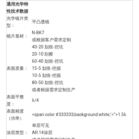
通用光学特
性技术数据
光学镜片类
平凸透镜
型：
N-BK7
镜片基材：
或根据客户需求定制
40-20 划痕-挖坑
20-10 刮擦
60-40 划痕-挖坑
表面质量：
15-5 划痕-挖掘
10-5 划痕-挖掘
80-50 划痕-挖坑
或者根据需求定制生产
表面平整
λ/4
度：
表面精度
<span color:#333333;background:white;'=''>1.5λ
（功率）
单层可见
涂层类型：
AR.14涂层