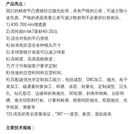
产品亮点：
我们的精密平凸透镜经过抛光处理，具有严格的公差，可减少预小
波失真。严格的表面质量公差可减少散射和不必要的衍射效应。
1).430-700 nm增透膜
2).高性能n-bk7基材40-20点
3).适合对焦的平凸形状
4).标准焦距适合各种镜头尺寸
5).非球面镜片表面可以减少球差
6).高精度、高表面粗糙度；
7).尺寸可根据客户要求定制
8).快速的交货时间和交货时间。
9).匹配超强光学定制加工能力，包括成型、CNC加工、抛光、粒子
束加工、磁通量转换加工、研磨、涂层、轻量化、定制成型、沉头
孔、钻孔取芯、边缘和斜角抛光、3D轮廓、斜角和倒角、台阶和
槽、激光切割和打标、计量和检测、精密间距抛光、双面抛光、光
学组装、测量等
10).优良的售后质量保证，“3R”——退货、换货、退款政策
主要技术规格：