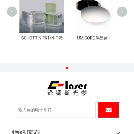
CaF2
<
>
N-BK7
SCHOTT N-FK1/N-FK5
UMICORE单晶锗
物料库存